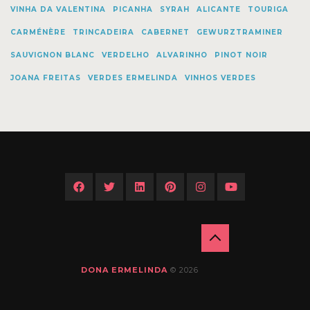
VINHA DA VALENTINA
PICANHA
SYRAH
ALICANTE
TOURIGA
CARMÉNÈRE
TRINCADEIRA
CABERNET
GEWURZTRAMINER
SAUVIGNON BLANC
VERDELHO
ALVARINHO
PINOT NOIR
JOANA FREITAS
VERDES ERMELINDA
VINHOS VERDES
BACK
TO
DONA ERMELINDA
© 2026
TOP