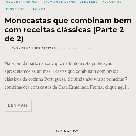
GEWURZTRAMINER
SAUVIGNON BLANC
VERDELHO
ALVARINHO
PINOT NOIR
MERLOT
Monocastas que combinam bem
com receitas clássicas (Parte 2
de 2)
POR
CASA ERMELINDA FREITAS
EM
23 DE ABRIL DE 2021
Na segunda parte da série que dá titulo a esta publicação,
apresentamos as últimas 7 castas que combinam com pratos
clássicos da cozinha Portuguesa. Se ainda não viu as primeiras 7
combinações com castas da Casa Ermelinda Freitas, clique aqui
LER MAIS
PÁGINA 1 DE 1