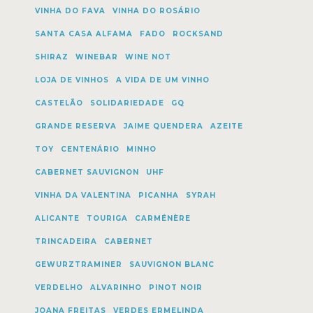
VINHA DO FAVA
VINHA DO ROSÁRIO
SANTA CASA ALFAMA
FADO
ROCKSAND
SHIRAZ
WINEBAR
WINE NOT
LOJA DE VINHOS
A VIDA DE UM VINHO
CASTELÃO
SOLIDARIEDADE
GQ
GRANDE RESERVA
JAIME QUENDERA
AZEITE
TOY
CENTENÁRIO
MINHO
CABERNET SAUVIGNON
UHF
VINHA DA VALENTINA
PICANHA
SYRAH
ALICANTE
TOURIGA
CARMÉNÈRE
TRINCADEIRA
CABERNET
GEWURZTRAMINER
SAUVIGNON BLANC
VERDELHO
ALVARINHO
PINOT NOIR
JOANA FREITAS
VERDES ERMELINDA