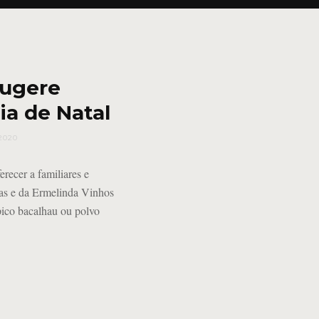
sugere
ia de Natal
2020
recer a familiares e
tas e da Ermelinda Vinhos
pico bacalhau ou polvo