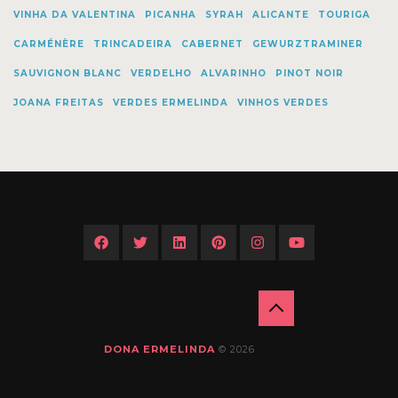
VINHA DA VALENTINA
PICANHA
SYRAH
ALICANTE
TOURIGA
CARMÉNÈRE
TRINCADEIRA
CABERNET
GEWURZTRAMINER
SAUVIGNON BLANC
VERDELHO
ALVARINHO
PINOT NOIR
JOANA FREITAS
VERDES ERMELINDA
VINHOS VERDES
BACK
TO
DONA ERMELINDA
© 2026
TOP